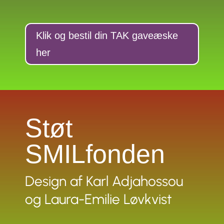
Klik og bestil din TAK gaveæske
her
Støt
SMILfonden
Design af Karl Adjahossou
og Laura-Emilie Løvkvist