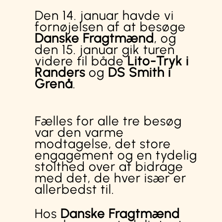
Den 14. januar havde vi
fornøjelsen af at besøge
Danske Fragtmænd
, og
den 15. januar gik turen
videre til både
Lito-Tryk i
Randers
og
DS Smith i
Grenå
.
Fælles for alle tre besøg
var den varme
modtagelse, det store
engagement og en tydelig
stolthed over at bidrage
med det, de hver især er
allerbedst til.
Hos
Danske Fragtmænd