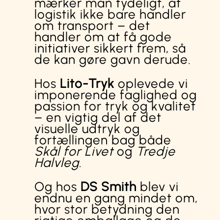
mærker man tydeligt, at
logistik ikke bare handler
om transport – det
handler om at få gode
initiativer sikkert frem, så
de kan gøre gavn derude.
Hos
Lito-Tryk
oplevede vi
imponerende faglighed og
passion for tryk og kvalitet
– en vigtig del af det
visuelle udtryk og
fortællingen bag både
Skål for Livet
og
Tredje
Halvleg
.
Og hos
DS Smith
blev vi
endnu en gang mindet om,
hvor stor betydning den