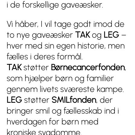
i de forskellige gaveæsker.
Vi håber, I vil tage godt imod de
to nye gaveæsker
TAK
og
LEG
–
hver med sin egen historie, men
fælles i deres formål.
TAK
støtter
Børnecancerfonden
,
som hjælper børn og familier
gennem livets sværeste kampe.
LEG
støtter
SMILfonden
, der
bringer smil og fællesskab ind i
hverdagen for børn med
kroniske sygdomme.